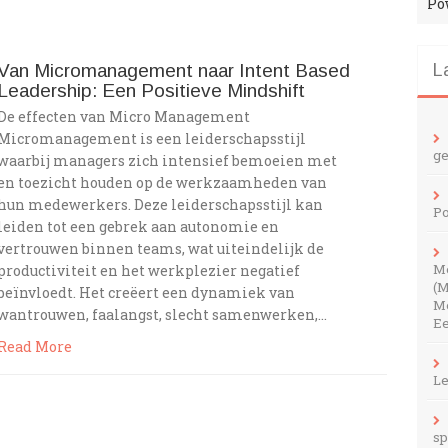
Po
Van Micromanagement naar Intent Based
L
Leadership: Een Positieve Mindshift
De effecten van Micro Management
Micromanagement is een leiderschapsstijl
ge
waarbij managers zich intensief bemoeien met
en toezicht houden op de werkzaamheden van
hun medewerkers. Deze leiderschapsstijl kan
Po
leiden tot een gebrek aan autonomie en
vertrouwen binnen teams, wat uiteindelijk de
M
productiviteit en het werkplezier negatief
(M
beïnvloedt. Het creëert een dynamiek van
Me
wantrouwen, faalangst, slecht samenwerken,…
Ee
Read More
Le
sp