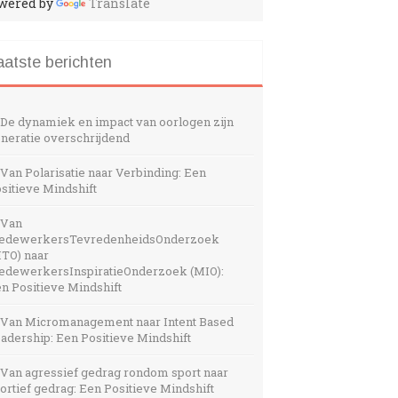
wered by
Translate
aatste berichten
De dynamiek en impact van oorlogen zijn
neratie overschrijdend
Van Polarisatie naar Verbinding: Een
sitieve Mindshift
Van
edewerkersTevredenheidsOnderzoek
TO) naar
dewerkersInspiratieOnderzoek (MIO):
n Positieve Mindshift
Van Micromanagement naar Intent Based
adership: Een Positieve Mindshift
Van agressief gedrag rondom sport naar
ortief gedrag: Een Positieve Mindshift