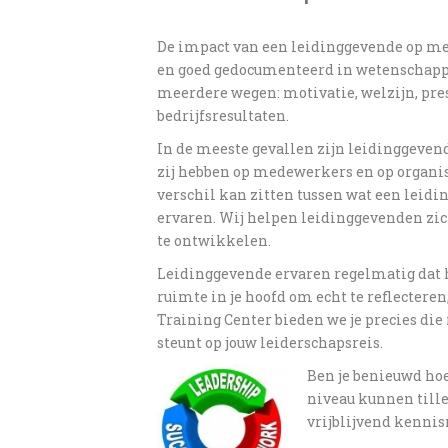
De impact van een leidinggevende op med
en goed gedocumenteerd in wetenschappel
meerdere wegen: motivatie, welzijn, pre
bedrijfsresultaten.
In de meeste gevallen zijn leidinggevend
zij hebben op medewerkers en op organisa
verschil kan zitten tussen wat een lei
ervaren. Wij helpen leidinggevenden zic
te ontwikkelen.
Leidinggevende ervaren regelmatig dat he
ruimte in je hoofd om echt te reflectere
Training Center bieden we je precies die 
steunt op jouw leiderschapsreis.
Ben je benieuwd hoe
niveau kunnen till
vrijblijvend kenni