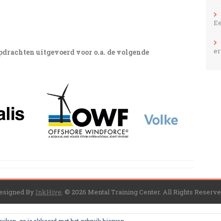
Ee
er
pdrachten uitgevoerd voor o.a. de volgende
esigned By
InkHive
.
© 2026 Mental Training Center. All Rights Reserve