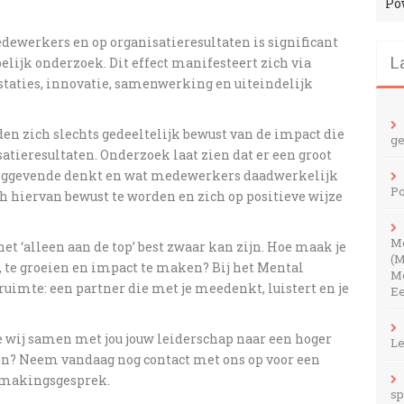
Po
ewerkers en op organisatieresultaten is significant
ijk onderzoek. Dit effect manifesteert zich via
L
staties, innovatie, samenwerking en uiteindelijk
en zich slechts gedeeltelijk bewust van de impact die
ge
tieresultaten. Onderzoek laat zien dat er een groot
dinggevende denkt en wat medewerkers daadwerkelijk
Po
h hiervan bewust te worden en zich op positieve wijze
M
t ‘alleen aan de top’ best zwaar kan zijn. Hoe maak je
(M
n, te groeien en impact te maken? Bij het Mental
Me
ruimte: een partner die met je meedenkt, luistert en je
Ee
 wij samen met jou jouw leiderschap naar een hoger
Le
en?
Neem vandaag nog contact met ons op voor een
smakingsgesprek.
sp