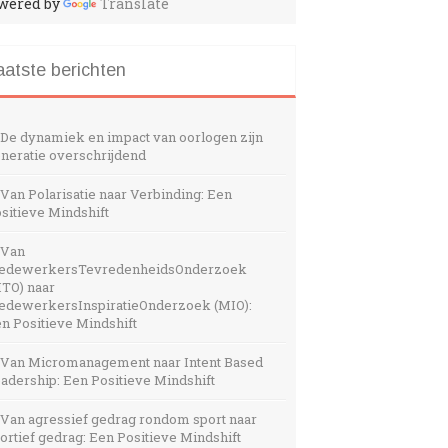
wered by
Translate
aatste berichten
De dynamiek en impact van oorlogen zijn
neratie overschrijdend
Van Polarisatie naar Verbinding: Een
sitieve Mindshift
Van
edewerkersTevredenheidsOnderzoek
TO) naar
dewerkersInspiratieOnderzoek (MIO):
n Positieve Mindshift
Van Micromanagement naar Intent Based
adership: Een Positieve Mindshift
Van agressief gedrag rondom sport naar
ortief gedrag: Een Positieve Mindshift