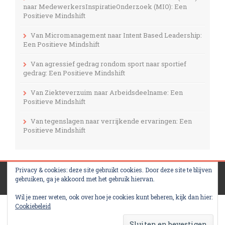
naar MedewerkersInspiratieOnderzoek (MIO): Een
Positieve Mindshift
Van Micromanagement naar Intent Based Leadership:
Een Positieve Mindshift
Van agressief gedrag rondom sport naar sportief
gedrag: Een Positieve Mindshift
Van Ziekteverzuim naar Arbeidsdeelname: Een
Positieve Mindshift
Van tegenslagen naar verrijkende ervaringen: Een
Positieve Mindshift
Privacy & cookies: deze site gebruikt cookies. Door deze site te blijven
Designed By
InkHive
.
© 2026 Mental Training Center. All
gebruiken, ga je akkoord met het gebruik hiervan.
Rights Reserved.
Wil je meer weten, ook over hoe je cookies kunt beheren, kijk dan hier:
Cookiebeleid