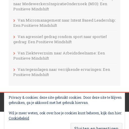
naar MedewerkersInspiratieOnderzoek (MIO): Een
Positieve Mindshift
Van Micromanagement naar Intent Based Leadership:
Een Positieve Mindshift
Van agressief gedrag rondom sport naar sportief
gedrag: Een Positieve Mindshift
Van Ziekteverzuim naar Arbeidsdeelname: Een
Positieve Mindshift
Van tegenslagen naar verrijkende ervaringen: Een
Positieve Mindshift
Privacy & cookies: deze site gebruikt cookies. Door deze site te blijven
Designed By
InkHive
.
© 2026 Mental Training Center. All
gebruiken, ga je akkoord met het gebruik hiervan.
Rights Reserved.
Wil je meer weten, ook over hoe je cookies kunt beheren, kijk dan hier:
Cookiebeleid