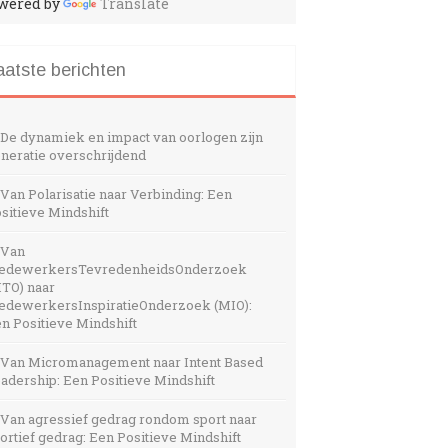
wered by
Translate
aatste berichten
De dynamiek en impact van oorlogen zijn
neratie overschrijdend
Van Polarisatie naar Verbinding: Een
sitieve Mindshift
Van
edewerkersTevredenheidsOnderzoek
TO) naar
dewerkersInspiratieOnderzoek (MIO):
n Positieve Mindshift
Van Micromanagement naar Intent Based
adership: Een Positieve Mindshift
Van agressief gedrag rondom sport naar
ortief gedrag: Een Positieve Mindshift