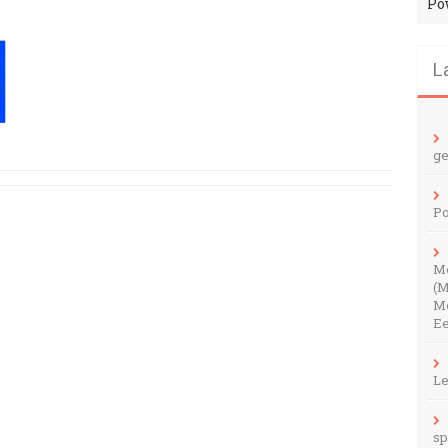
Po
L
ge
Po
M
(M
Me
Ee
Le
sp