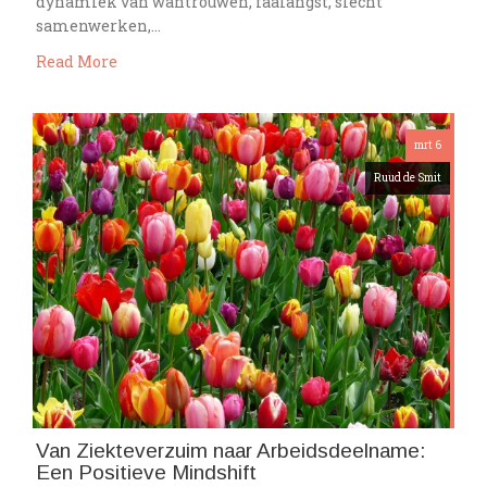
dynamiek van wantrouwen, faalangst, slecht
samenwerken,…
Read More
mrt 6
Ruud de Smit
Van Ziekteverzuim naar Arbeidsdeelname:
Een Positieve Mindshift