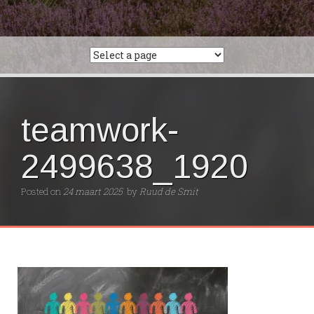
teamwork-
2499638_1920
Posted on
24 maart 2025
by
Ruud de Smit